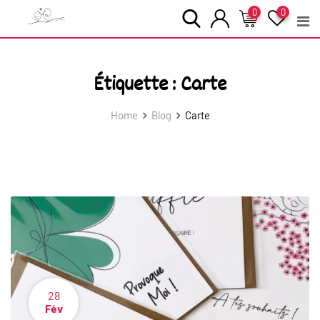
Skip
0
0
to
content
Étiquette :
Carte
Home
Blog
Carte
28
Fév