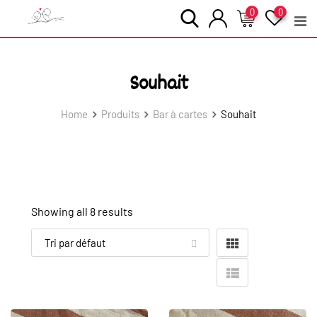
Skip
0
0
to
content
Souhait
Home
Produits
Bar à cartes
Souhait
Showing all 8 results