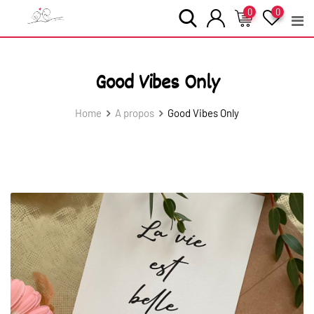
Skip
0
0
to
content
Good Vibes Only
Home
A propos
Good Vibes Only