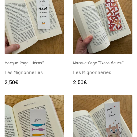
Marque-Page “Héros”
Marque-Page “Ixora fleurs”
Les Mignonneries
Les Mignonneries
2.50
€
2.50
€