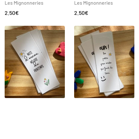
Les Mignonneries
Les Mignonneries
2.50
€
2.50
€
Marque-Page “Mots d’oiseau”
Marque-Page “Oups”
Les Mignonneries
Les Mignonneries
2.50
€
2.50
€