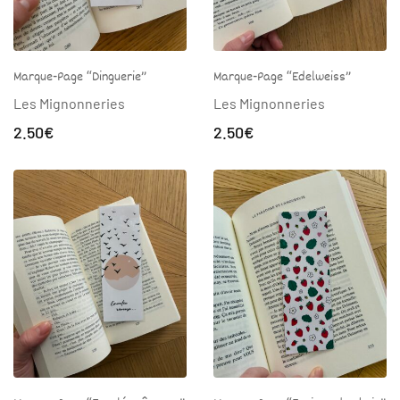
Marque-Page “Dinguerie”
Marque-Page “Edelweiss”
Les Mignonneries
Les Mignonneries
2.50
€
2.50
€