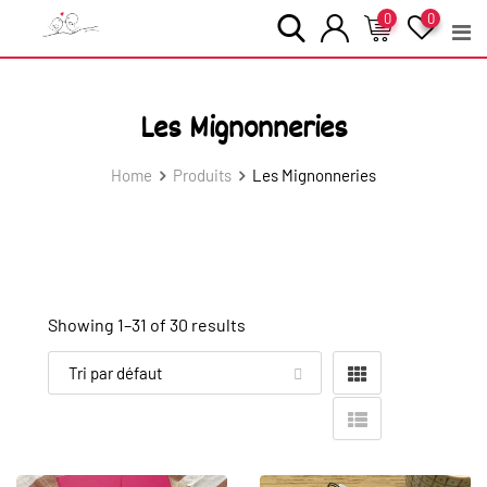
Skip
0
0
to
content
Les Mignonneries
Home
Produits
Les Mignonneries
Showing 1–
31
of 30 results