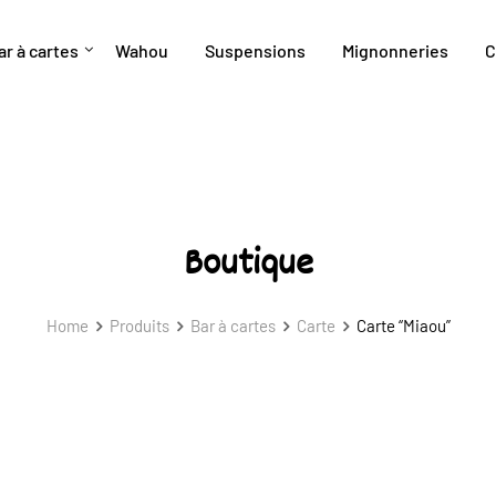
ar à cartes
Wahou
Suspensions
Mignonneries
C
Boutique
Home
Produits
Bar à cartes
Carte
Carte “Miaou”