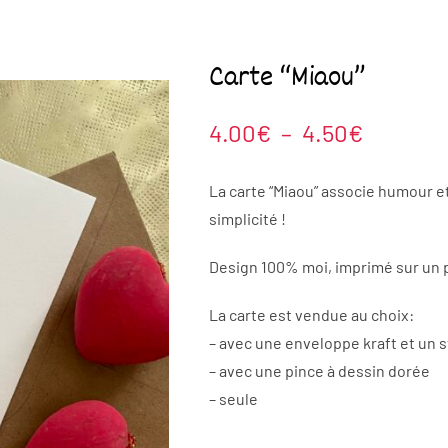
Carte “Miaou”
Plage
4.00
€
–
4.50
€
de
prix :
La carte “Miaou” associe humour e
4.00€
simplicité !
à
Design 100% moi, imprimé sur un p
4.50€
La carte est vendue au choix:
– avec une enveloppe kraft et un s
– avec une pince à dessin dorée
– seule