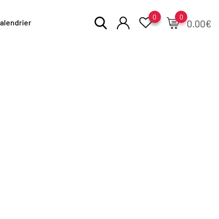
0
0
alendrier
0.00
€