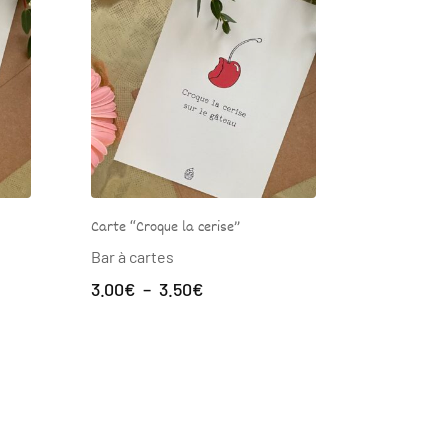
ue la cerise”
Carte “Boîte de l’amitié”
es
Bar à cartes
Plage
Plage
3.50
€
4.00
€
–
4.50
€
de
de
prix :
prix :
3.00€
4.00€
à
à
3.50€
4.50€