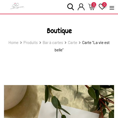
Skip
0
0
to
content
Boutique
Home
Produits
Bar à cartes
Carte
Carte “La vie est
belle”