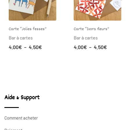
Carte “Jolies fesses”
Carte “Ixora fleurs”
Bar à cartes
Bar à cartes
Plage
Plage
4.00
€
–
4.50
€
4.00
€
–
4.50
€
de
de
prix :
prix :
4.00€
4.00€
à
à
4.50€
4.50€
Aide & Support
Comment acheter