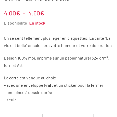
Plage
4.00
€
–
4.50
€
de
Disponibilité:
En stock
prix :
4.00€
On se sent tellement plus léger en claquettes! La carte “La
à
vie est belle” ensoleillera votre humeur et votre décoration.
4.50€
Design 100% moi, imprimé sur un papier naturel 324 g/m²,
format A6.
La carte est vendue au choix:
– avec une enveloppe kraft et un sticker pour la fermer
– une pince à dessin dorée
– seule