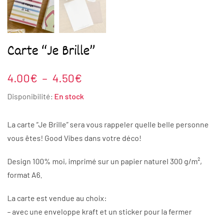
Carte “Je Brille”
Plage
4.00
€
–
4.50
€
de
Disponibilité:
En stock
prix :
4.00€
La carte “Je Brille” sera vous rappeler quelle belle personne
à
vous êtes! Good Vibes dans votre déco!
4.50€
Design 100% moi, imprimé sur un papier naturel 300 g/m²,
format A6.
La carte est vendue au choix:
– avec une enveloppe kraft et un sticker pour la fermer