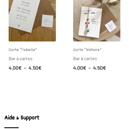
Carte “l’abeille”
Carte “Nichoirs”
Bar à cartes
Bar à cartes
Plage
Plage
4.00
€
–
4.50
€
4.00
€
–
4.50
€
de
de
prix :
prix :
4.00€
4.00€
à
à
4.50€
4.50€
Aide & Support