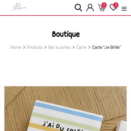
Skip
0
0
to
content
Boutique
Home
Produits
Bar à cartes
Carte
Carte “Je Brille”