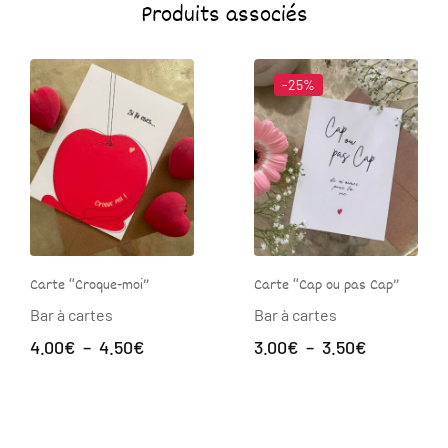
Produits associés
-25%
Carte “Croque-moi”
Carte “Cap ou pas Cap”
Bar à cartes
Bar à cartes
Plage
Plage
4.00
€
–
4.50
€
3.00
€
–
3.50
€
de
de
prix :
prix :
4.00€
3.00€
à
à