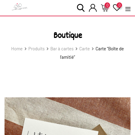
Skip
0
0
to
content
Boutique
Home
Produits
Bar à cartes
Carte
Carte “Boîte de
l’amitié”