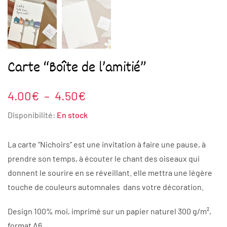
Carte “Boîte de l’amitié”
Plage
4.00
€
–
4.50
€
de
Disponibilité:
En stock
prix :
4.00€
La carte “Nichoirs” est une invitation à faire une pause, à
à
prendre son temps, à écouter le chant des oiseaux qui
4.50€
donnent le sourire en se réveillant. elle mettra une légère
touche de couleurs automnales dans votre décoration.
Design 100% moi, imprimé sur un papier naturel 300 g/m²,
format A6.