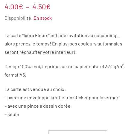
Plage
4.00
€
–
4.50
€
de
Disponibilité:
En stock
prix :
4.00€
La carte “Ixora Fleurs” est une invitation au cocooning…
à
alors prenez le temps! En plus, ses couleurs automnales
4.50€
seront réchauffer votre intérieur!
Design 100% moi, imprimé sur un papier naturel 324 g/m²,
format A6.
La carte est vendue au choix:
– avec une enveloppe kraft et un sticker pour la fermer
– avec une pince à dessin dorée
– seule