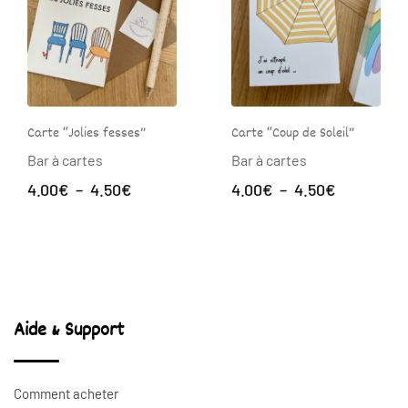
Carte “Jolies fesses”
Carte “Coup de Soleil”
Bar à cartes
Bar à cartes
Plage
Plage
4.00
€
–
4.50
€
4.00
€
–
4.50
€
de
de
prix :
prix :
4.00€
4.00€
à
à
4.50€
4.50€
Aide & Support
Comment acheter