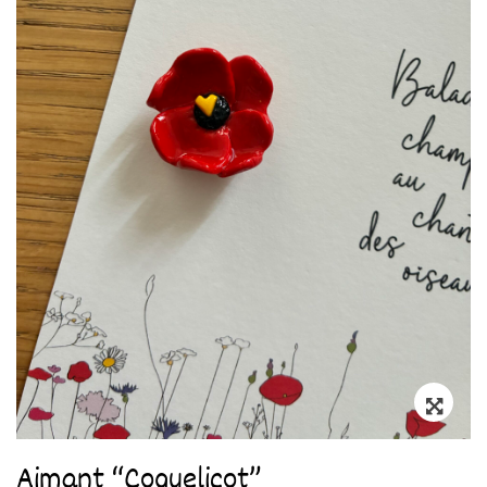
Zoo
Aimant “Coquelicot”