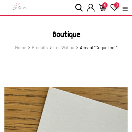
Skip
0
0
to
content
Boutique
Home
Produits
Les Wahou
Aimant “Coquelicot”