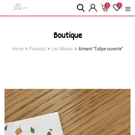
Skip
0
0
to
content
Boutique
Home
Produits
Les Wahou
Aimant “Tulipe ouverte”