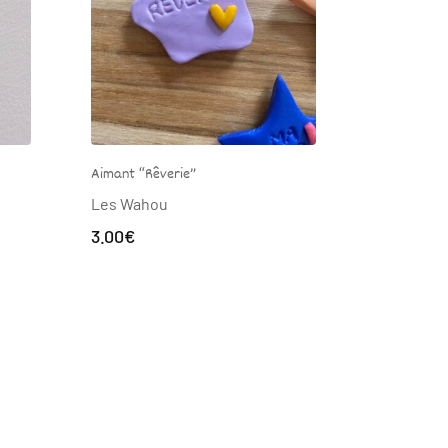
Aimant “Glace italienne”
Aimant “
Les Wahou
Les W
3.00
€
3.00
€