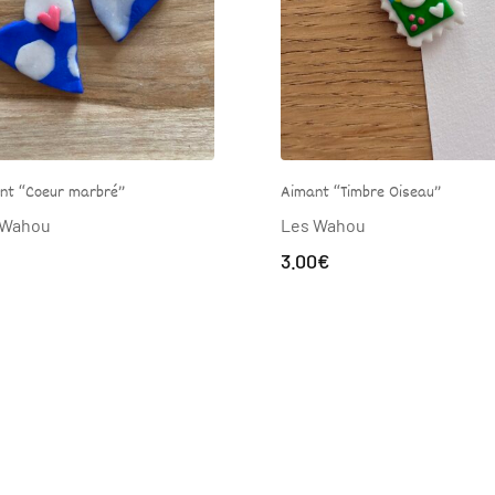
imant “Timbre Oiseau”
Aimant “Rêverie”
es Wahou
Les Wahou
.00
€
3.00
€