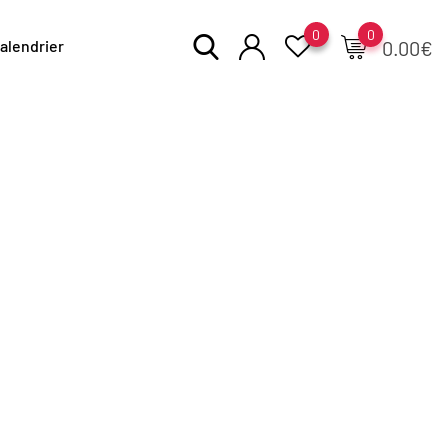
0
0
alendrier
0.00
€