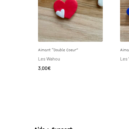
r”
Aimant “Coeur marbré”
A
Les Wahou
L
3