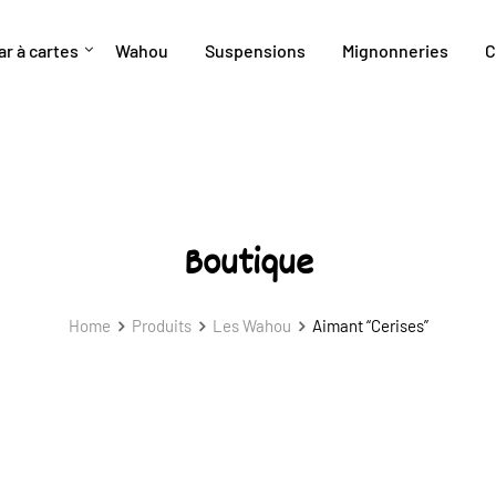
ar à cartes
Wahou
Suspensions
Mignonneries
C
Boutique
Home
Produits
Les Wahou
Aimant “Cerises”