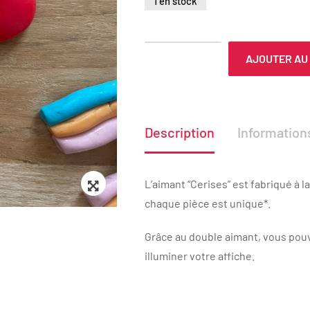
1 en stock
AJOUTER AU
Description
Informatio
Zoom
L’aimant “Cerises” est fabriqué à 
chaque pièce est unique*.
Grâce au double aimant, vous pouve
illuminer votre affiche.