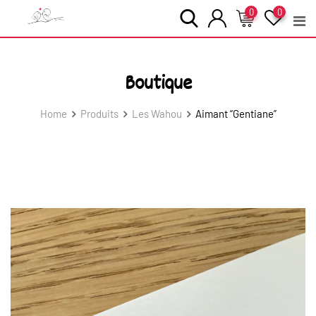
Skip
0
0
to
content
Boutique
Home
Produits
Les Wahou
Aimant “Gentiane”