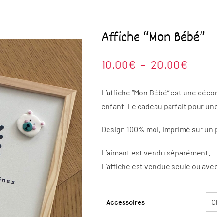
Affiche “Mon Bébé”
Plage
10.00
€
–
20.00
€
de
prix :
L’affiche “Mon Bébé” est une décor
10.00
enfant. Le cadeau parfait pour u
à
Design 100% moi, imprimé sur un p
20.0
L’aimant est vendu séparément.
L’affiche est vendue seule ou avec
Accessoires