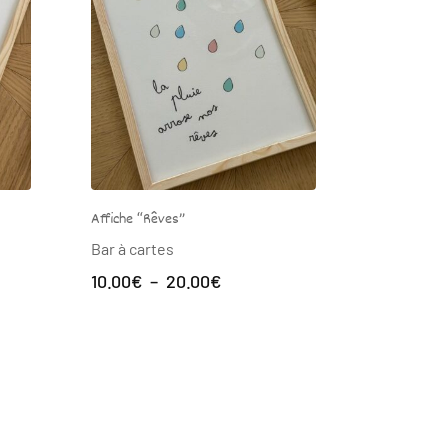
Affiche “Rêves”
Affiche “Ma
Bar à cartes
Bar à cart
Plage
10.00
€
–
20.00
€
10.00
€
–
de
prix :
10.00€
à
20.00€