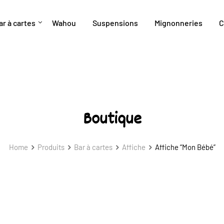
ar à cartes
Wahou
Suspensions
Mignonneries
C
Boutique
Home
Produits
Bar à cartes
Affiche
Affiche “Mon Bébé”