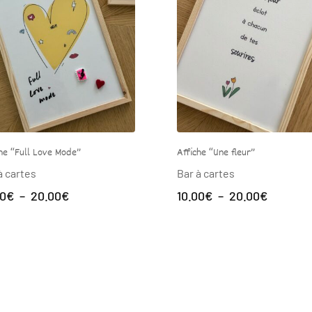
he “Full Love Mode”
Affiche “Une fleur”
à cartes
Bar à cartes
Plage
Plage
00
€
–
20.00
€
10.00
€
–
20.00
€
de
de
prix :
prix :
10.00€
10.00€
à
à
20.00€
20.00€