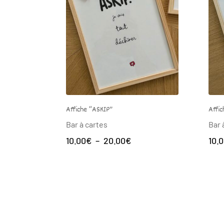
Affiche “ASKIP”
Affic
Bar à cartes
Bar 
Plage
10.00
€
–
20.00
€
10.
de
prix :
10.00€
à
20.00€