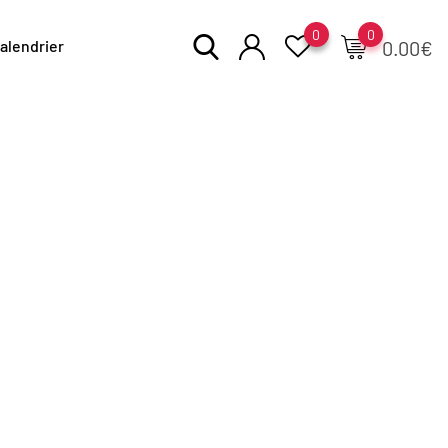
0
0
alendrier
0.00
€