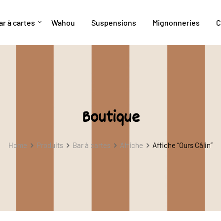
ar à cartes
Wahou
Suspensions
Mignonneries
C
Boutique
Home
Produits
Bar à cartes
Affiche
Affiche “Ours Câlin”