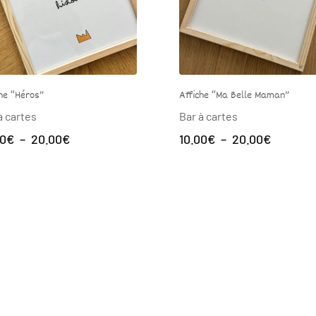
ffiche “Ma Belle Maman”
Affiche “A l’horizon”
ar à cartes
Bar à cartes
Plage
Plag
0.00
€
–
20.00
€
10.00
€
–
20.00
€
de
de
prix :
prix :
10.00€
10.00
à
à
20.00€
20.0