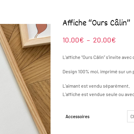
Affiche “Ours Câlin”
Plage
10.00
€
–
20.00
€
de
prix :
L’affiche “Ours Câlin” s’invite ave
10.00
Design 100% moi, imprimé sur un p
à
20.0
L’aimant est vendu séparément.
L’affiche est vendue seule ou avec
Accessoires