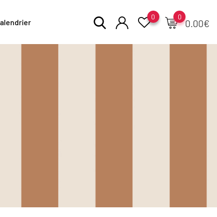
0
0
alendrier
0.00
€