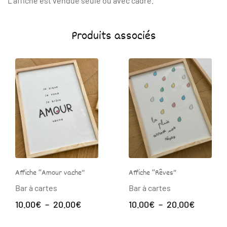
L’affiche est vendue seule ou avec cadre.
Produits associés
Affiche “Amour vache”
Affiche “Rêves”
Bar à cartes
Bar à cartes
Plage
Plage
10.00
€
–
20.00
€
10.00
€
–
20.00
€
de
de