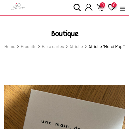
Skip
0
0
to
content
Boutique
Home
Produits
Bar à cartes
Affiche
Affiche “Merci Papi”