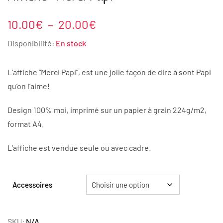
Plage
10.00
€
–
20.00
€
de
Disponibilité:
En stock
prix :
10.00€
L’affiche “Merci Papi”, est une jolie façon de dire à sont Papi
à
qu’on l’aime!
20.00€
Design 100% moi, imprimé sur un papier à grain 224g/m2,
format A4.
L’affiche est vendue seule ou avec cadre.
Accessoires
SKU:
N/A