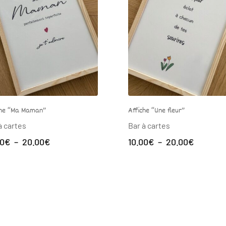
Affiche “Une fleur”
Affiche “ASKIP”
Bar à cartes
Bar à cartes
Plage
Pla
10.00
€
–
20.00
€
10.00
€
–
20.00
€
de
de
prix :
prix
10.00€
10.
à
à
20.00€
20.