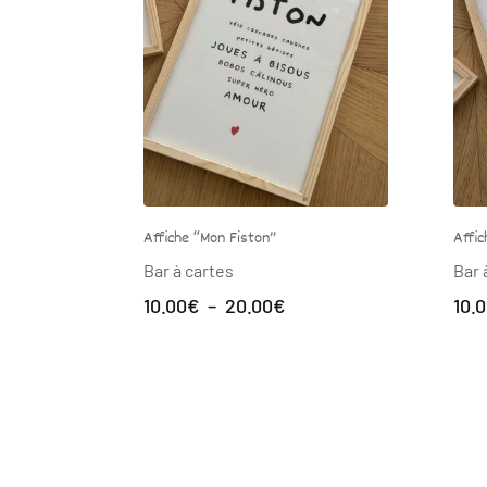
”
Affiche “Ma Maman”
Bar à cartes
Plage
Plage
0
€
10.00
€
–
20.00
€
de
de
prix :
prix :
10.00€
10.00€
à
à
20.00€
20.00€