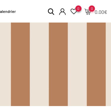
0
0
alendrier
0.00
€