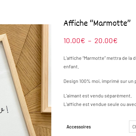
Affiche “Marmotte”
Plage
10.00
€
–
20.00
€
de
prix :
L’affiche “Marmotte” mettra de la 
10.00
enfant.
à
Design 100% moi, imprimé sur un p
20.0
L’aimant est vendu séparément.
L’affiche est vendue seule ou avec
Accessoires