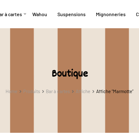
ar à cartes
Wahou
Suspensions
Mignonneries
C
Boutique
Home
Produits
Bar à cartes
Affiche
Affiche “Marmotte”