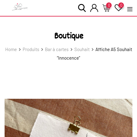
Skip
0
0
to
content
Boutique
Home
Produits
Bar à cartes
Souhait
Affiche A5 Souhait
“Innocence”