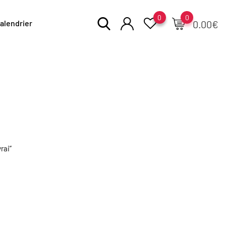
0
0
alendrier
0.00
€
rai”