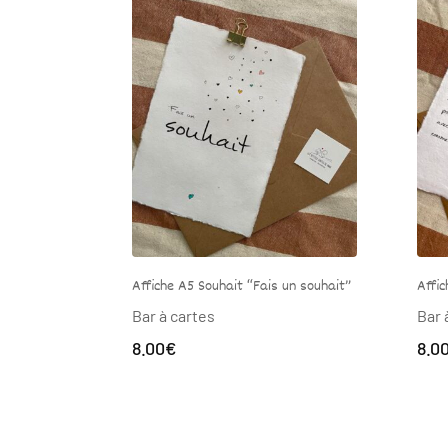
ait “Fais un souhait”
Affiche A5 Souhait “Innocence”
Bar à cartes
8.00
€