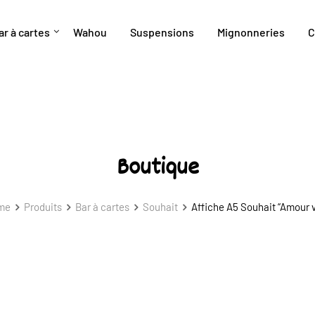
ar à cartes
Wahou
Suspensions
Mignonneries
C
Boutique
me
Produits
Bar à cartes
Souhait
Affiche A5 Souhait “Amour v