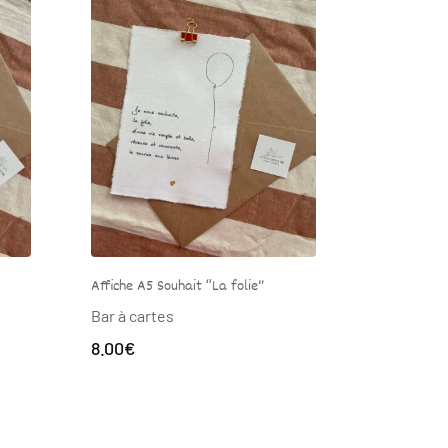
folie”
Affiche A5 Souhait “Evasion”
Af
Bar à cartes
Ba
8.00
€
8