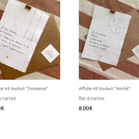
Affiche A5 Souhait “Amitié”
Affiche A5 Souhait “La 
Bar à cartes
Bar à cartes
8.00
€
8.00
€