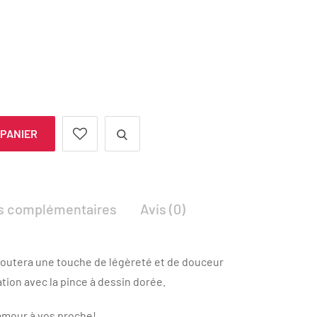
 PANIER
ns complémentaires
Avis (0)
ajoutera une touche de légèreté et de douceur
ation avec la pince à dessin dorée.
’amour à vos proche!