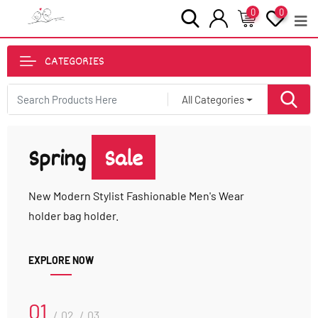
0
0
CATEGORIES
All Categories
Spring
Sale
New Modern Stylist Fashionable Men's Wear
holder bag holder.
EXPLORE NOW
01
02
03