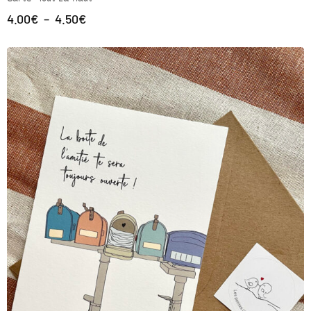
4.00
€
–
4.50
€