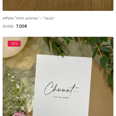
Affiche “1000 calories” – “seule”
7.00
€
10.00
€
-22%