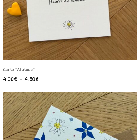
Carte “Altitude”
4.00
€
–
4.50
€