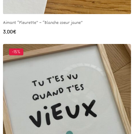
Aimant “Fleurette” – “Blanche coeur jaune”
3.00
€
-15%