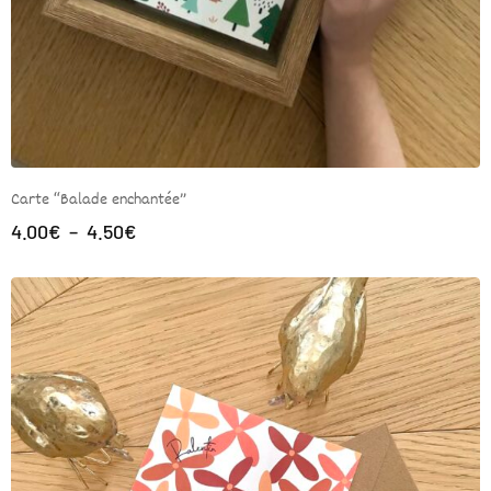
Carte “Balade enchantée”
4.00
€
–
4.50
€