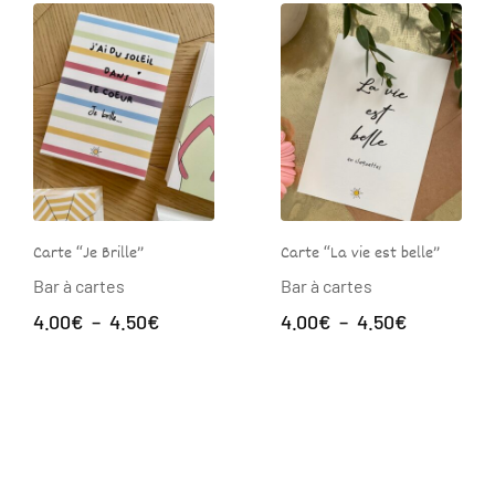
Carte “Je Brille”
Carte “La vie est belle”
Bar à cartes
Bar à cartes
Plage
Plage
4.00
€
–
4.50
€
4.00
€
–
4.50
€
de
de
prix :
prix :
4.00€
4.00€
à
à
4.50€
4.50€