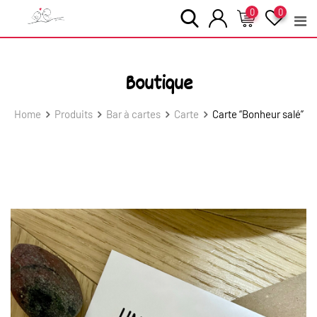
Skip
0
0
to
content
Boutique
Home
Produits
Bar à cartes
Carte
Carte “Bonheur salé”