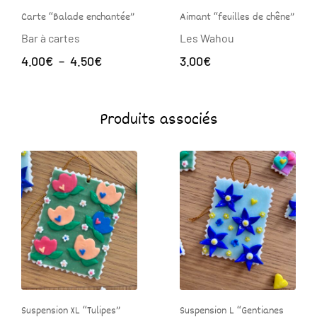
Carte “Balade enchantée”
Aimant “feuilles de chêne”
Bar à cartes
Les Wahou
Plage
4.00
€
–
4.50
€
3.00
€
de
prix :
4.00€
Produits associés
à
4.50€
Suspension XL “Tulipes”
Suspension L “Gentianes