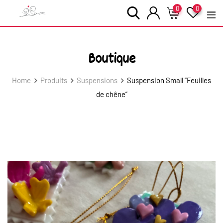
Skip
0
0
to
content
Boutique
Home
Produits
Suspensions
Suspension Small “Feuilles
de chêne”