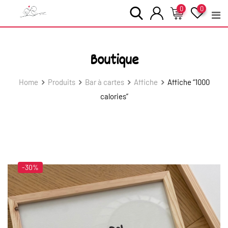
Skip
0
0
to
content
Boutique
Home
Produits
Bar à cartes
Affiche
Affiche “1000
calories”
-30%