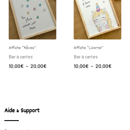
Affiche “Rêves”
Affiche “Licorne”
Bar à cartes
Bar à cartes
Plage
Plage
10.00
€
–
20.00
€
10.00
€
–
20.00
€
de
de
prix :
prix :
10.00€
10.00€
à
à
20.00€
20.00€
Aide & Support