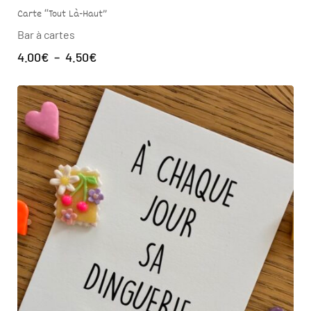
Carte “Tout Là-Haut”
Bar à cartes
4.00
€
–
4.50
€