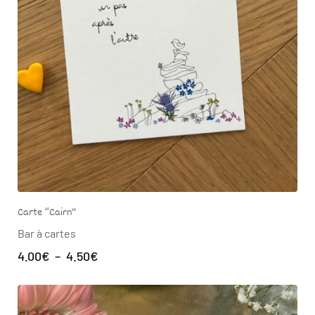
Carte “Cairn”
Bar à cartes
4.00
€
–
4.50
€