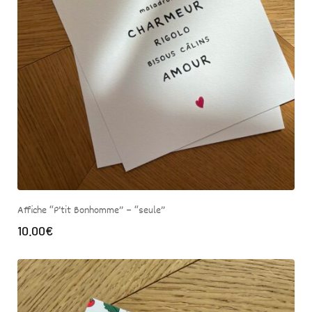
Affiche “P’tit Bonhomme” – “seule”
10.00
€