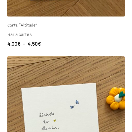
Carte “Altitude”
Bar à cartes
4.00
€
–
4.50
€