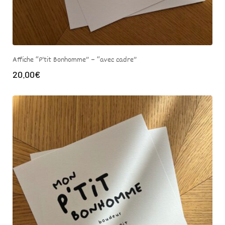
Affiche “P’tit Bonhomme” – “avec cadre”
20.00
€