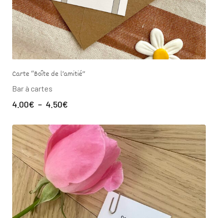
Carte “Boîte de l’amitié”
Bar à cartes
4.00
€
–
4.50
€