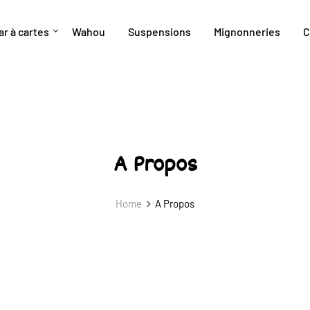
ar à cartes
Wahou
Suspensions
Mignonneries
C
A Propos
Home
A Propos