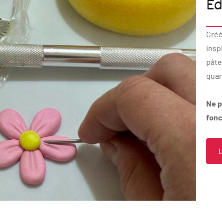
Ed
Créé
insp
pâte
quan
Ne p
fonc