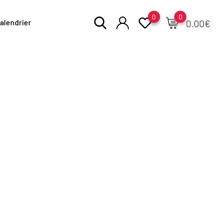
0
0
alendrier
0.00
€