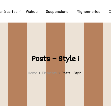
ar à cartes
Wahou
Suspensions
Mignonneries
C
Posts – Style 1
Home
Elements
Posts – Style 1