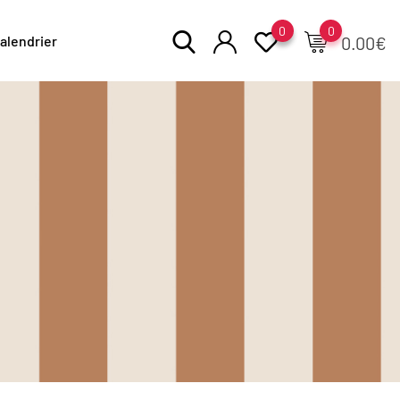
0
0
alendrier
0.00
€